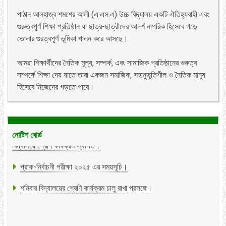
পাঠান আলহাজ্ব শমশের আলী (এ.এস.এ) উচ্চ বিদ্যালয় একটি ঐতিহ্যবাহী এবং
গুরুত্বপূর্ণ শিক্ষা প্রতিষ্ঠান যা ছাত্র-ছাত্রীদের আদর্শ নাগরিক হিসেবে গড়ে
তোলার গুরত্বপূর্ণ ভূমিকা পালন করে আসছে।
আমরা শিক্ষার্থীদের নৈতিক মূল্য, সম্পর্ক, এবং সামাজিক প্রতিষ্ঠানের গুরুত্ব
সম্পর্কে শিক্ষা দেয় যাতে তারা একজন সমাজিক, সহানুভূতিশীল ও নৈতিক মানুষ
হিসেবে নিজেদের গড়তে পারে।
*আখেরী চাহার সোম্বা উপলক্ষ্যে ২০ আগসট রোজ: বুধবার ১দিন
বিদ্যালয়ে শ্রেণি কার্যক্রম স্থগিত।
নোটিশ বোর্ড
প্রাক-নির্বাচনী পরীক্ষা ২০২৫ এর সময়সূচি।
শনিবার বিদ্যালয়ের শ্রেণি কার্যক্রম চালু রাখা প্রসঙ্গে।