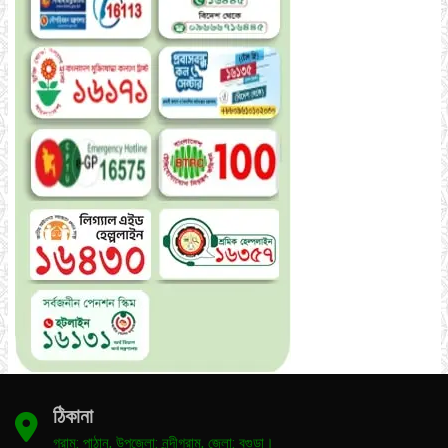
ঠিকানা
গ্রাম: পাঠান, উপজেলা: নন্দীগ্রাম, জেলা: বগুড়া।