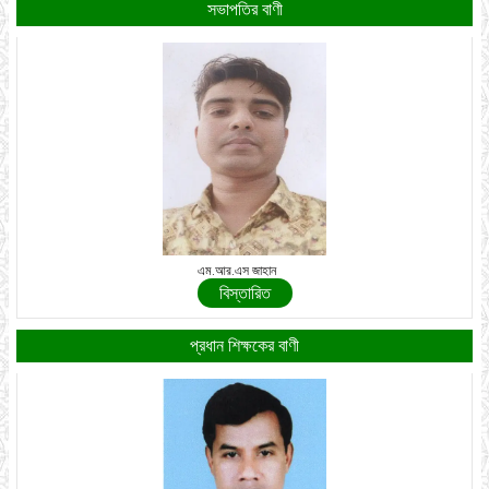
সভাপতির বাণী
এম.আর.এস জাহান
বিস্তারিত
প্রধান শিক্ষকের বাণী