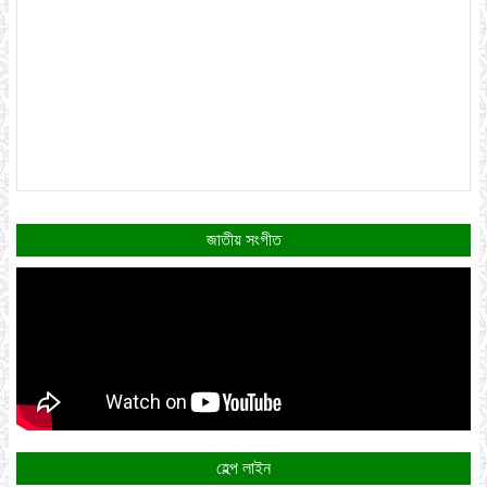
জাতীয় সংগীত
হেল্প লাইন