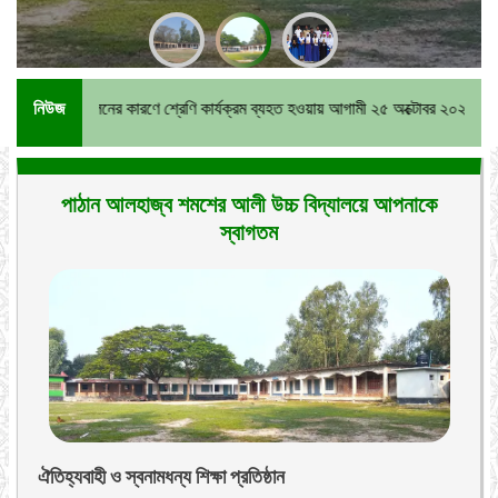
্দোলনের কারণে শ্রেণি কার্যক্রম ব্যহত হওয়ায় আগামী ২৫ অক্টোবর ২০২৫খ্রি. থেকে বার্ষিক পরী
নিউজ
পাঠান আলহাজ্ব শমশের আলী উচ্চ বিদ্যালয়ে আপনাকে
স্বাগতম
ঐতিহ্যবাহী ও স্বনামধন্য শিক্ষা প্রতিষ্ঠান