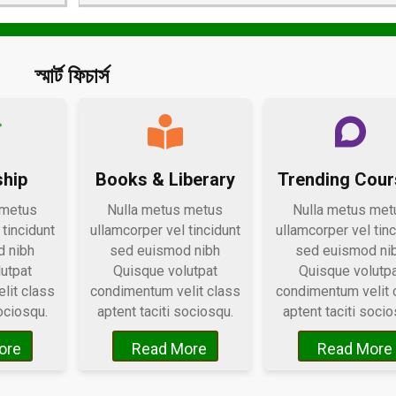
স্মার্ট ফিচার্স
ship
Books & Liberary
Trending Cou
 metus
Nulla metus metus
Nulla metus met
 tincidunt
ullamcorper vel tincidunt
ullamcorper vel tinc
 nibh
sed euismod nibh
sed euismod ni
utpat
Quisque volutpat
Quisque volutp
lit class
condimentum velit class
condimentum velit 
ociosqu.
aptent taciti sociosqu.
aptent taciti socio
ore
Read More
Read More