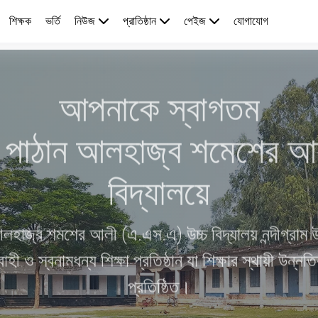
শিক্ষক
ভর্তি
নিউজ
প্রাতিষ্ঠান
পেইজ
যোগাযোগ
আপনাকে স্বাগতম
ী পাঠান আলহাজ্ব শমেশের আ
বিদ্যালয়ে
লহাজ্ব শমশের আলী (এ.এস.এ) উচ্চ বিদ্যালয় নন্দীগ্রাম
হী ও স্বনামধন্য শিক্ষা প্রতিষ্ঠান যা শিক্ষার স্থায়ী উন্নতি
প্রতিষ্ঠিত।