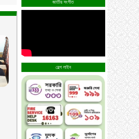
জাতীয় সংগীত
হেল্প লাইন