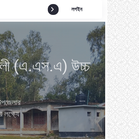
লগইন
লী (এ.এস.এ) উচ্চ
 উপজেলার
র লক্ষ্যে