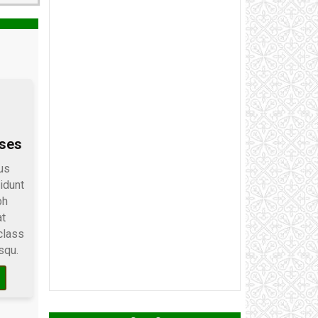
rses
us
idunt
bh
at
class
squ.