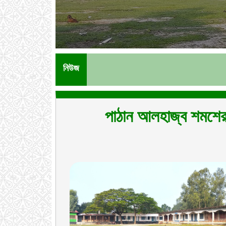
নিউজ
পাঠান আলহাজ্ব শমশের