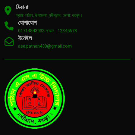
ঠিকানা
গ্রাম: পাঠান, উপজেলা: নন্দীগ্রাম, জেলা: বগুড়া।
যোগাযোগ
01714843933 ফ্যাক্স : 12345678
ইমেইল
asa.pathan430@gmail.com