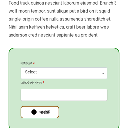
Food truck quinoa nesciunt laborum eiusmod. Brunch 3
wolf moon tempor, sunt aliqua put a bird on it squid
single-origin coffee nulla assumenda shoreditch et.
Nihil anim keffiyeh helvetica, craft beer labore wes
anderson cred nesciunt sapiente ea proident.
*
সার্টিফিকেট
Select
*
রেজিস্ট্রেশন নাম্বার
সাবমিট