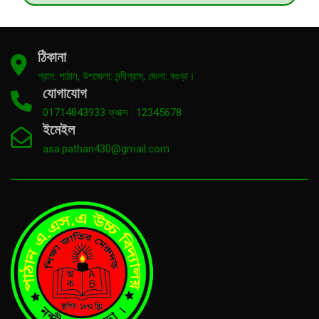
ঠিকানা
গ্রাম: পাঠান, উপজেলা: নন্দীগ্রাম, জেলা: বগুড়া।
যোগাযোগ
01714843933 ফ্যাক্স : 12345678
ইমেইল
asa.pathan430@gmail.com