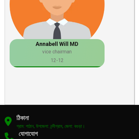
Annabell Will MD
vice chairman
12-12
ঠিকানা
গ্রাম: পাঠান, উপজেলা: নন্দীগ্রাম, জেলা: বগুড়া।
যোগাযোগ