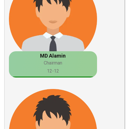
MD Alamin
Chairman
12-12