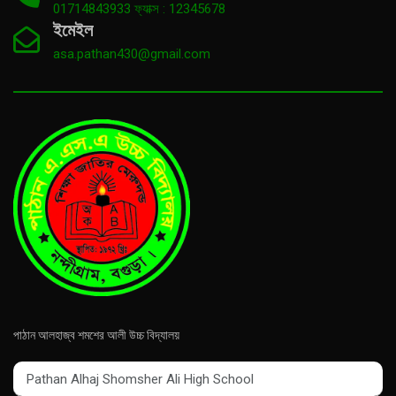
01714843933 ফ্যাক্স : 12345678
ইমেইল
asa.pathan430@gmail.com
পাঠান আলহাজ্ব শমশের আলী উচ্চ বিদ্যালয়
Pathan Alhaj Shomsher Ali High School
Pathan Alhaj Shomsher Ali High School