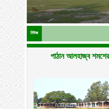
নিউজ
পাঠান আলহাজ্ব শমশের