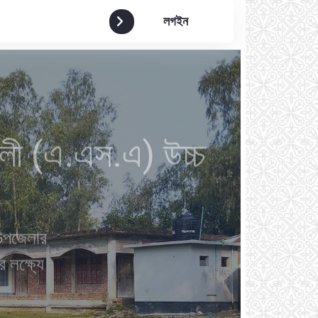
লগইন
লী (এ.এস.এ) উচ্চ
 উপজেলার
র লক্ষ্যে