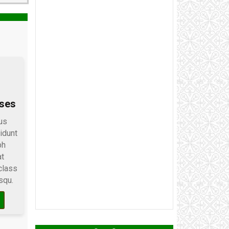
rses
us
idunt
bh
at
class
squ.