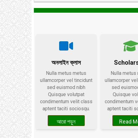
অনলাইন ক্লাস
Scholar
Nulla metus metus
Nulla metus
ullamcorper vel tincidunt
ullamcorper vel
sed euismod nibh
sed euismod
Quisque volutpat
Quisque vol
condimentum velit class
condimentum ve
aptent taciti sociosqu.
aptent taciti s
আরো পড়ুন
Read M