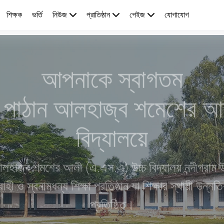
শিক্ষক
ভর্তি
নিউজ
প্রাতিষ্ঠান
পেইজ
যোগাযোগ
আপনাকে স্বাগতম
ী পাঠান আলহাজ্ব শমেশের আ
বিদ্যালয়ে
লহাজ্ব শমশের আলী (এ.এস.এ) উচ্চ বিদ্যালয় নন্দীগ্রাম
হী ও স্বনামধন্য শিক্ষা প্রতিষ্ঠান যা শিক্ষার স্থায়ী উন্নতি
প্রতিষ্ঠিত।