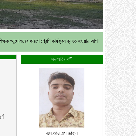
রণে শ্রেণি কার্যক্রম ব্যহত হওয়ায় আগামী ২৫ অক্টোবর ২০২৫খ্রি. থেকে বার্ষিক পরীক
সভাপতির বাণী
র্শ
এম.আর.এস জাহান