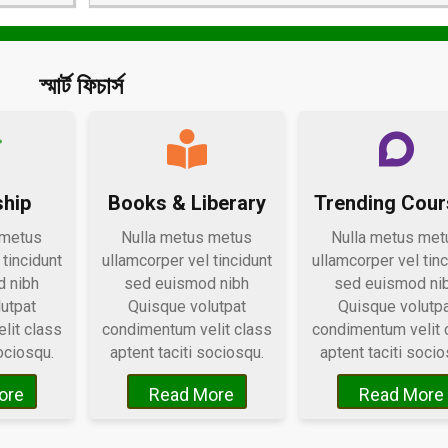
স্মার্ট ফিচার্স
ship
Books & Liberary
Trending Cou
 metus
Nulla metus metus
Nulla metus met
 tincidunt
ullamcorper vel tincidunt
ullamcorper vel tinc
 nibh
sed euismod nibh
sed euismod ni
utpat
Quisque volutpat
Quisque volutp
lit class
condimentum velit class
condimentum velit 
ociosqu.
aptent taciti sociosqu.
aptent taciti socio
ore
Read More
Read More