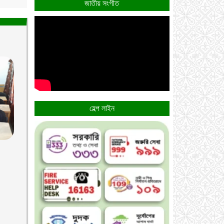
জাতীয় সংগীত
হেল্প লাইন