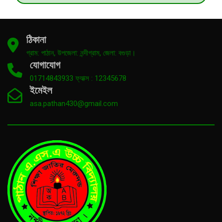
ঠিকানা
গ্রাম: পাঠান, উপজেলা: নন্দীগ্রাম, জেলা: বগুড়া।
যোগাযোগ
01714843933 ফ্যাক্স : 12345678
ইমেইল
asa.pathan430@gmail.com