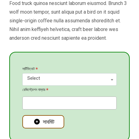
Food truck quinoa nesciunt laborum eiusmod. Brunch 3
wolf moon tempor, sunt aliqua put a bird on it squid
single-origin coffee nulla assumenda shoreditch et.
Nihil anim keffiyeh helvetica, craft beer labore wes
anderson cred nesciunt sapiente ea proident.
*
সার্টিফিকেট
Select
*
রেজিস্ট্রেশন নাম্বার
সাবমিট