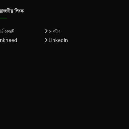
য়োজনীয় লিংক
্ড রেজাল্ট
নেকটার
inkheed
LinkedIn