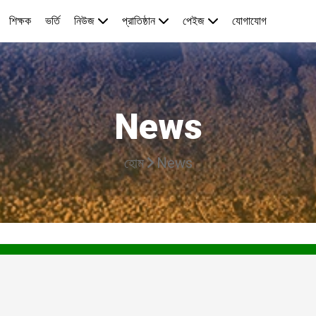
শিক্ষক
ভর্তি
নিউজ
প্রাতিষ্ঠান
পেইজ
যোগাযোগ
News
হোম
News