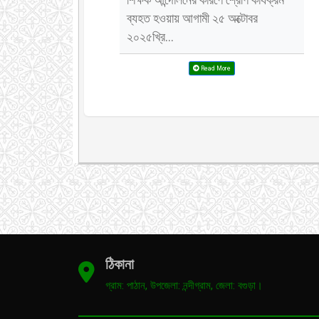
ব্যহত হওয়ায় আগামী ২৫ অক্টোবর
২০২৫খ্রি...
Read More
ঠিকানা
গ্রাম: পাঠান, উপজেলা: নন্দীগ্রাম, জেলা: বগুড়া।