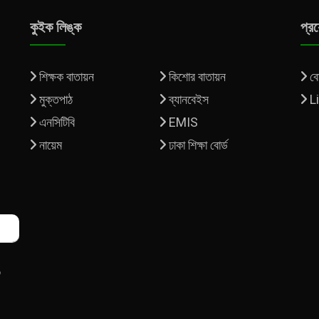
কুইক লিঙ্ক
প্র
শিক্ষক বাতায়ন
কিশোর বাতায়ন
বোর
মুক্তপাঠ
ব্যানবেইস
L
এনসিটিবি
EMIS
নায়েম
ঢাকা শিক্ষা বোর্ড