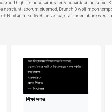
eiusmod high life accusamus terry richardson ad squid. 3 
a nesciunt laborum eiusmod. Brunch 3 wolf moon tempor, s
et. Nihil anim keffiyeh helvetica, craft beer labore wes 
শিক্ষা সফর