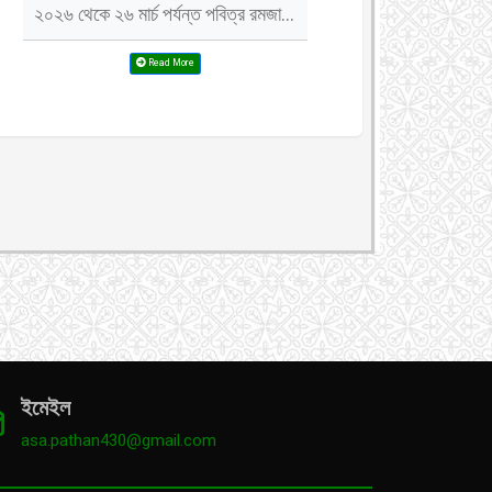
২০২৬ থেকে ২৬ মার্চ পর্যন্ত পবিত্র রমজা...
Read More
ইমেইল
asa.pathan430@gmail.com