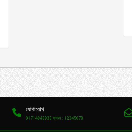
যোগাযোগ
01714843933 ফ্যাক্স : 12345678