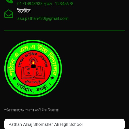
01714843933 ফ্যাক্স : 12345678
ইমেইল
asa.pathan430@gmail.com
পাঠান আলহাজ্ব শমশের আলী উচ্চ বিদ্যালয়
Pathan Alhaj Shomsher Ali High School
Pathan Alhaj Shomsher Ali High School