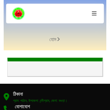
হোম
ঠিকানা
গ্রাম: পাঠান, উপজেলা: নন্দীগ্রাম, জেলা: বগুড়া।
যোগাযোগ