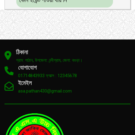
কোন ইভেন্ট পাওয়া যায় নি
ঠিকানা
গ্রাম: পাঠান, উপজেলা: নন্দীগ্রাম, জেলা: বগুড়া।
যোগাযোগ
01714843933 ফ্যাক্স : 12345678
ইমেইল
asa.pathan430@gmail.com