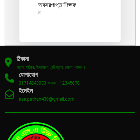
অবসরপাপ্ত শিক্ষক
না
ঠিকানা
গ্রাম: পাঠান, উপজেলা: নন্দীগ্রাম, জেলা: বগুড়া।
যোগাযোগ
01714843933 ফ্যাক্স : 12345678
ইমেইল
asa.pathan430@gmail.com