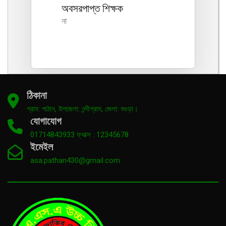
অবসরপাপ্ত শিক্ষক
না
ঠিকানা
গ্রাম: পাঠান, উপজেলা: নন্দীগ্রাম, জেলা: বগুড়া।
যোগাযোগ
01714843933 ফ্যাক্স : 12345678
ইমেইল
asa.pathan430@gmail.com