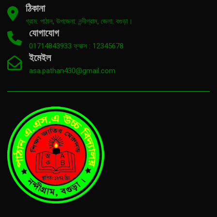
ঠিকানা
গ্রাম: পাঠান, উপজেলা: নন্দীগ্রাম, জেলা: বগুড়া।
যোগাযোগ
01714843933 ফ্যাক্স : 12345678
ইমেইল
asa.pathan430@gmail.com