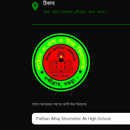
ঠিকানা
গ্রাম: পাঠান, উপজেলা: নন্দীগ্রাম, জেলা: বগুড়া।
পাঠান আলহাজ্ব শমশের আলী উচ্চ বিদ্যালয়
Pathan Alhaj Shomsher Ali High School
Pathan Alhaj Shomsher Ali High School