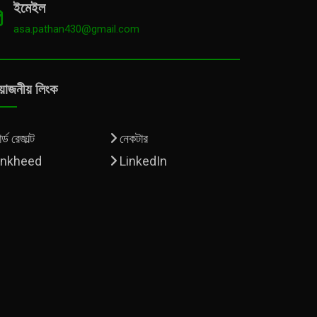
ইমেইল
asa.pathan430@gmail.com
য়োজনীয় লিংক
্ড রেজাল্ট
নেকটার
inkheed
LinkedIn