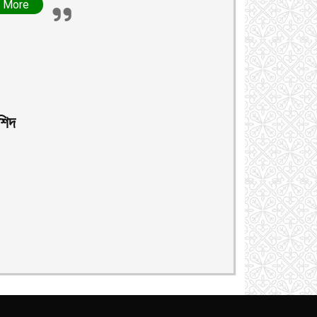
 More
শিদ