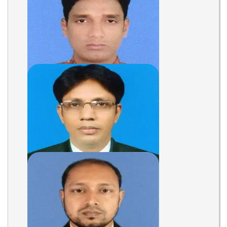
DINA SARKAR
Assistant Teacher
Teacher
MD. ABDUR RAHIM
Assistant Teacher
Teacher
MD. AMIRUL ISLAM
Assistant Teacher
Teacher