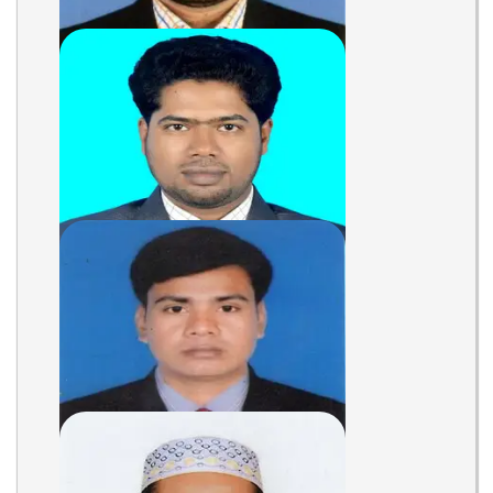
SONJOY KUMAR
Assistant Teacher
Teacher
MD. MAHBUBUR RAHMAN
Assistant Teacher
Teacher
MD. JAHURUL ISLAM