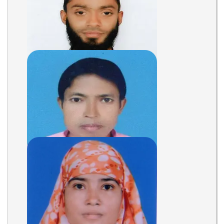
Assistant Teacher
Teacher
RAKIB RAYHAN
Assistant Teacher
Teacher
Bhairab Chandra Ray
Assistant Teacher
Teacher